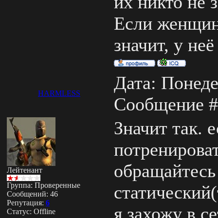
их никто не з
Если женщин
значит, у неё
Дата: Понеде
HARMLESS
Сообщение 
Значит так. 
потренироват
обращайтесь 
Лейтенант
Группа: Проверенные
статический(
Сообщений:
46
Репутация:
6
я захожу в се
Статус:
Offline