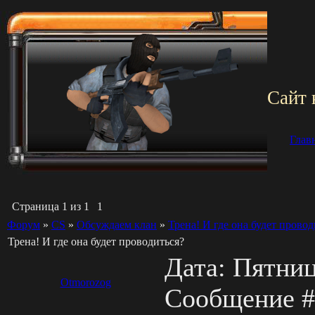
Сайт 
Глав
Страница
1
из
1
1
Форум
»
СS
»
Обсуждаем клан
»
Трена! И где она будет провод
Трена! И где она будет проводиться?
Дата: Пятница
Otmorozog
Сообщение 