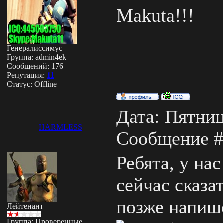
Makuta!!!
Генералиссимус
Группа: admin4ek
Сообщений:
176
Репутация:
11
Статус:
Offline
Дата: Пятница
HARMLESS
Сообщение 
Ребята, у на
сейчас сказа
позже напише
Лейтенант
Группа: Проверенные