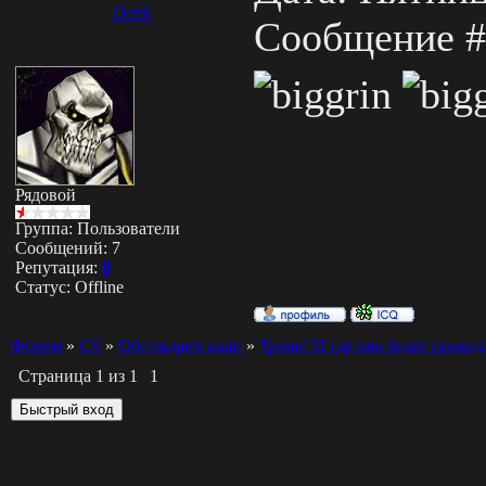
Devil
Сообщение 
Рядовой
Группа: Пользователи
Сообщений:
7
Репутация:
0
Статус:
Offline
Форум
»
СS
»
Обсуждаем клан
»
Трена! И где она будет провод
Страница
1
из
1
1