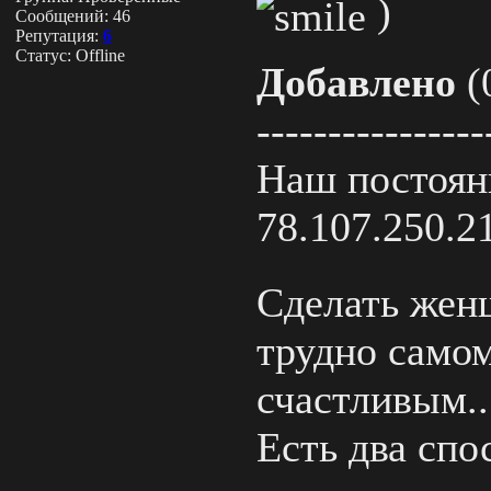
)
Сообщений:
46
Репутация:
6
Статус:
Offline
Добавлено
(
----------------
Наш постоянн
78.107.250.2
Сделать жен
трудно самом
счастливым..
Есть два спо