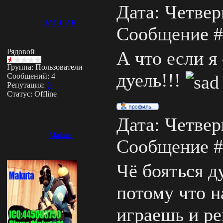
Дата: Четверг
JAGUAR
Сообщение 
Рядовой
А что если я
Группа: Пользователи
дуель!!!
Сообщений:
4
Репутация:
0
Статус:
Offline
Дата: Четверг
Makuta
Сообщение 
Чё бояться д
потому что н
играешь и ре