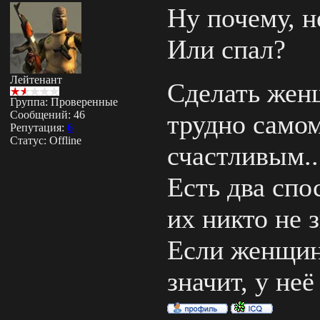
Ну почему, н
Или спал?
Лейтенант
Сделать жен
Группа: Проверенные
Сообщений:
46
трудно самом
Репутация:
6
Статус:
Offline
счастливым..
Есть два спо
их никто не з
Если женщин
значит, у неё