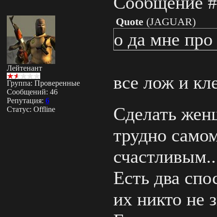
Сообщение 
Quote
(
JAGUAR
)
о да мне про
Лейтенант
все лож и кл
Группа: Проверенные
Сообщений:
46
Репутация:
6
Сделать жен
Статус:
Offline
трудно самом
счастливым..
Есть два спо
их никто не з