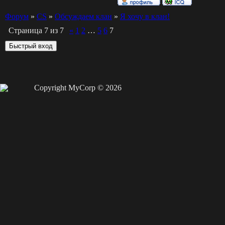
Форум
»
СS
»
Обсуждаем клан
»
Я хочу в клан!
Страница
7
из
7
«
1
2
…
5
6
7
Copyright MyCorp © 2026