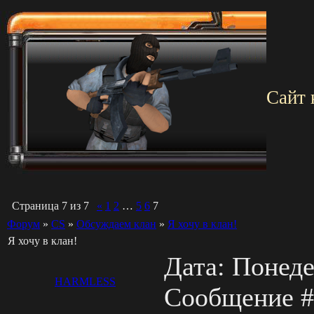
Сайт 
Страница
7
из
7
«
1
2
…
5
6
7
Форум
»
СS
»
Обсуждаем клан
»
Я хочу в клан!
Я хочу в клан!
Дата: Понеде
HARMLESS
Сообщение 