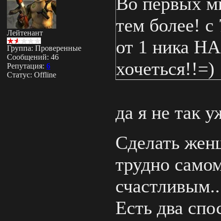
Во первых мн
тем более! с
Лейтенант
от 1 ника H
Группа: Проверенные
Сообщений:
46
хочеться!!=)
Репутация:
6
Статус:
Offline
да я не так 
Сделать жен
трудно самом
счастливым..
Есть два спо