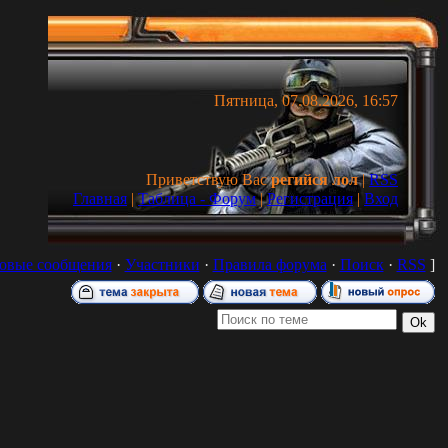
Пятница, 07.08.2026, 16:57
Приветствую Вас
регийся лол
|
RSS
Главная
|
Таблица - Форум
|
Регистрация
|
Вход
овые сообщения
·
Участники
·
Правила форума
·
Поиск
·
RSS
]