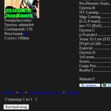
Pro.Phoenix-Team......0.
Группа В
NT Gaming ...............
Mgp Gaming.............. 
Генералиссимус
[E.G.P-team]..............
Группа: admin4ek
pro>V!.[RuS].............
Сообщений:
176
Группа С
Репутация:
11
p.N-project ...............
Статус:
Offline
Sense To Live (STL) ...0
[P1pO.oCa$]- .......... .
Especial ...................
Группа D
1nS.team...................
frozen......................
Ganja Pro| ................
ResPecT....................
Makuta!!!
Форум
»
СS
»
Турнир по cs1.6 5x5
»
Таблица
Страница
1
из
1
1