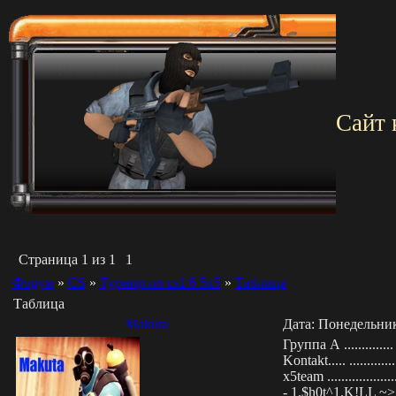
Сайт 
Страница
1
из
1
1
Форум
»
СS
»
Турнир по cs1.6 5x5
»
Таблица
Таблица
Makuta
Дата: Понедельник
Группа А ..........
Kontakt..... ..............
x5team ....................
- 1.$h0t^1.K!LL ~>.....0