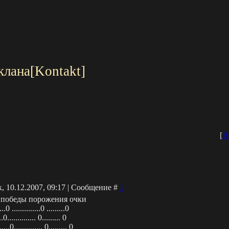
клана[Kontakt]
[
Н
, 10.12.2007, 09:17 | Сообщение #
1
.... победы порожения очки
..0 ..............0 .........0
.0.............. 0......... 0
.............. 0......... 0