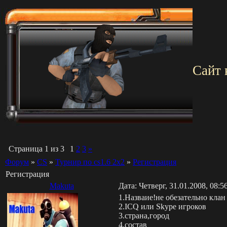
Сайт 
Страница
1
из
3
1
2
3
»
Форум
»
СS
»
Турнир по cs1.6 2x2
»
Регистрация
Регистрация
Makuta
Дата: Четверг, 31.01.2008, 08:
1.Назваие!не обезательно клан
2.ICQ или Skype игроков
3.страна,город
4.состав