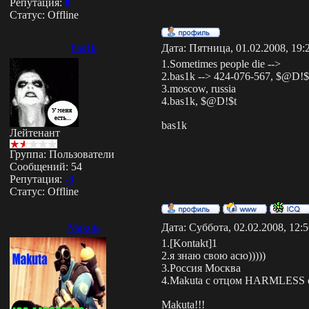
Репутация:
0
Статус:
Offline
bas1k
Дата: Пятница, 01.02.2008, 19
1.Sometimes people die -->
2.bas1k --> 424-076-567, $@D!$
3.moscow, russia
4.bas1k, $@D!$t
bas1k
Лейтенант
Группа: Пользователи
Сообщений:
54
Репутация:
-3
Статус:
Offline
Makuta
Дата: Суббота, 02.02.2008, 12:
1.[Kontakt]1
2.я знаю свою асю)))))
3.Россия Москва
4.Makuta с отцом HARMLESS о
Makuta!!!