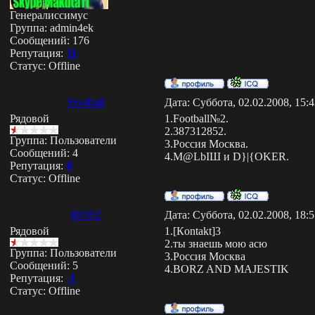
Генералиссимус
Группа: admin4ek
Сообщений:
176
Репутация:
11
Статус:
Offline
Football
Дата: Суббота, 02.02.2008, 15:
Рядовой
1.Football№2.
2.387312852.
Группа: Пользователи
3.Россия Москва.
Сообщений:
4
4.M@LbIШ и D}|{OKER.
Репутация:
0
Статус:
Offline
BORZ
Дата: Суббота, 02.02.2008, 18:
Рядовой
1.[Кontakt]3
2.ты знаешь мою асю
Группа: Пользователи
3.Россия Москва
Сообщений:
5
4.BORZ AND MAJESTIK
Репутация:
-1
Статус:
Offline