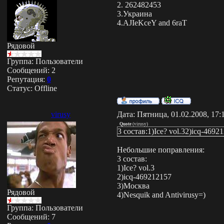
2. 262482453
3.Украина
4.AJIeKceY and 6raT
Рядовой
Группа: Пользователи
Сообщений:
2
Репутация:
0
Статус:
Offline
virusy
Дата: Пятница, 01.02.2008, 17
Quote
(
virusy
)
3 cостав:1)Ice? vol.32)icq-469
Небольшие поправления:
3 cостав:
1)Ice? vol.3
2)icq-469212157
3)Москва
Рядовой
4)Nesquik and Antivirusy=)
Группа: Пользователи
Сообщений:
7