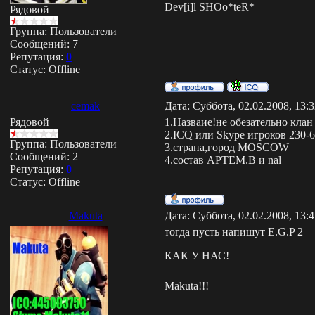
Dev[i]l SHOo*teR*
Рядовой
Группа: Пользователи
Сообщений:
7
Репутация:
0
Статус:
Offline
cemak
Дата: Суббота, 02.02.2008, 13:
Рядовой
1.Назваие!не обезательно клан
2.ICQ или Skype игроков 230-
Группа: Пользователи
3.страна,город MOSCOW
Сообщений:
2
4.состав APTEM.B и nal
Репутация:
0
Статус:
Offline
Makuta
Дата: Суббота, 02.02.2008, 13:
тогда пусть напишут E.G.P 2
КАК У НАС!
Makuta!!!