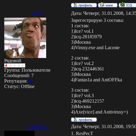
virusy
Дата: Четверг, 31.01.2008, 14:
Зарегестрирую 3 состава:
1 cостав:
1)Ice? vol.1
2)icq-28185979
3)Москва
4)Virusy.exe and Lacoste
2 состав:
Рядовой
1)Ice? vol.2
2)icq-232446361
Группа: Пользователи
3)Москва
Сообщений:
7
4)Fantas1a and AntOFFka
Репутация:
0
Статус:
Offline
3 cостав:
1)Ice? vol.3
2)icq-469212157
3)Москва
4)Axe[vice] and Antivirusy=)
AJIeKceY
Дата: Четверг, 31.01.2008, 19:
1. ResPecT