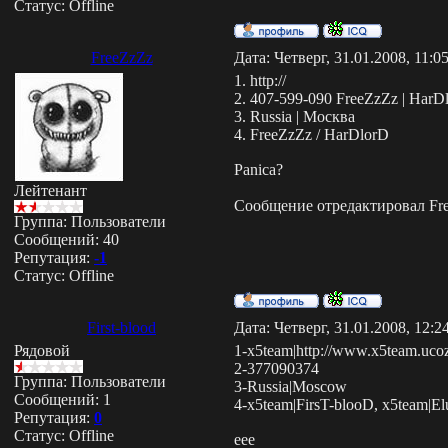
Статус:
Offline
FreeZzZz
Дата: Четверг, 31.01.2008, 11:
1. http://
2. 407-599-090 FreeZzZz | HarD
3. Russia | Москва
4. FreeZzZz / HarDlorD
Panica?
Лейтенант
Сообщение отредактировал
Fr
Группа: Пользователи
Сообщений:
40
Репутация:
-1
Статус:
Offline
First-blood
Дата: Четверг, 31.01.2008, 12:
Рядовой
1-x5team|http://www.x5team.ucoz
2-377090374
Группа: Пользователи
3-Russia|Moscow
Сообщений:
1
4-x5team|FirsT-blooD, x5team|E
Репутация:
0
Статус:
Offline
еее