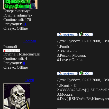
Генералиссимус
Группа: admin4ek
Сообщений:
176
Репутация:
11
Статус:
Offline
Football
Дата: Суббота, 02.02.2008, 13:
Рядовой
1.Football.
2.387312852.
Группа: Пользователи
3.Россия Москва.
Сообщений:
4
4.Love с Gorula.
Репутация:
0
Статус:
Offline
Devil
Дата: Суббота, 02.02.2008, 13:
1.[Kontakt]2
2.438350423-Dev[i]l SHOo*teR
3.Москва
4.Dev[i]l SHOo*teR*,Kirovayze
__________________________