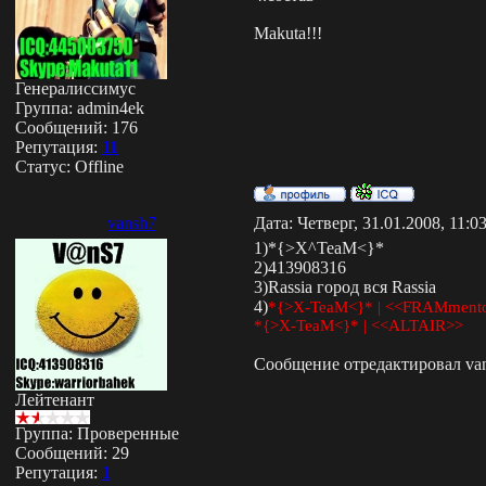
Makuta!!!
Генералиссимус
Группа: admin4ek
Сообщений:
176
Репутация:
11
Статус:
Offline
vansh7
Дата: Четверг, 31.01.2008, 11:
1)*{>X^TeaM<}*
2)413908316
3)Rassia город вся Rassia
4)
*{>X-TeaM<}* | <<FRAMment
*{>X-TeaM<}* | <<ALTAIR>>
Сообщение отредактировал
va
Лейтенант
Группа: Проверенные
Сообщений:
29
Репутация:
1