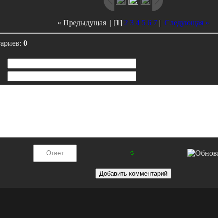
« Предыдущая
| [
1
]
2
3
4
5
6
7
|
Следующая »
тариев:
0