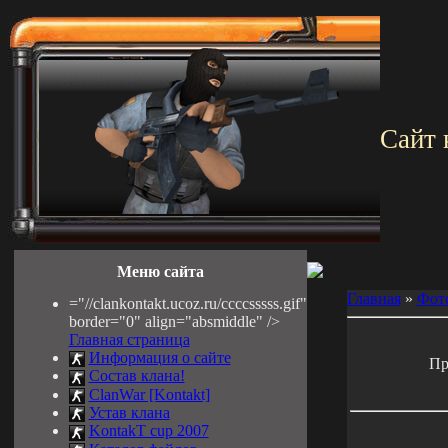
Сайт 
Меню сайта
Главная
»
Фот
="//clankontakt.ucoz.ru/ccccsssss.gif"
border="0" align="absmiddle" />
Главная страница
Информация о сайте
Пр
Состав клана!
ClanWar [Kontakt]
Устав клана
KontakT cup 2007