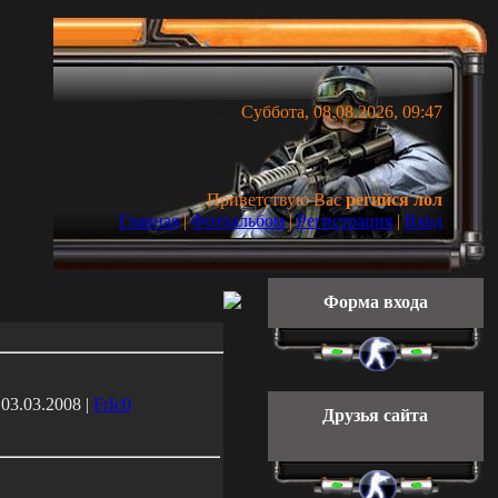
Суббота, 08.08.2026, 09:47
Приветствую Вас
регийся лол
Главная
|
Фотоальбом
|
Регистрация
|
Вход
Форма входа
 03.03.2008 |
FrIc0
Друзья сайта