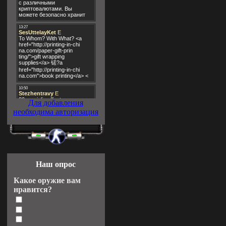
Для добавления
необходима авторизация
Наш опрос
Какое оружие вам
нравится?